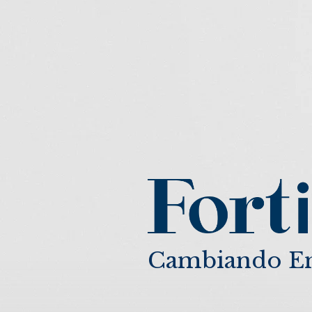
C
a
m
b
i
a
n
d
o
E